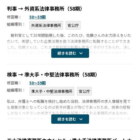
守秘義務についての基本方針
判事 → 外資系法律事務所（58期）
個人情報保護方針
修習期：
50〜59期
組織種別：
外資系法律事務所
官公庁
裁判官として20年間勤務した後、このたび、佐藤さんのお力添えをいた
だいて、希望していた企業法務を扱う法律事務所に転職することができま
した。佐藤さんは、これまで裁判官の転職も数多く手がけておられ、決し
てメジャーとはいえない転職市場の実情について豊富な知識をお持ちで
続きを読む
す。転職についてご相談した当初は、任官２０年目の裁判官に企業法務の
弁護士とし […]
検事 → 準大手・中堅法律事務所（58期）
修習期：
50〜59期
組織種別：
準大手・中堅法律事務所
官公庁
私は、弁護士への転職を検討し始めた当初、法律事務所の求人情報を見て
も募集対象となっているのは若手弁護士が殆どであったため、検事の経験
しかなくベテランの年次である自分を採用してくれる事務所があるのか、
不安を感じていました。他のエージェントからは、少しでも興味がある事
続きを読む
務所には試しにコンタクトをとるよう勧められましたが、当時は本業が忙
しく、採用 […]