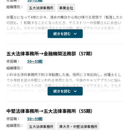
組織種別：
五大法律事務所
事業会社
弁護士になって4年と少々、清水の舞台から飛び降りる覚悟で（転落したと
の説も。）転職することになったとき、ケミストリーの佐藤さんにお会い
しました。それから移籍が決まるまでの間、絶えずアドバイスを頂き、こ
の度約5カ月間の転職活動期間を経て、無事に移籍することができました。
続きを読む
当初は「すみやかに移籍先を探す」ことにしか目が行かず、正直少々やさ
ぐれて […]
五大法律事務所→金融機関法務部（57期）
修習期：
50〜59期
組織種別：
いわゆる渉外事務所で約３年勤務した後、役所に３年出向し、弁護士とし
て６年目を迎え中堅といわれる年次となり、今後のキャリアプランに悩ん
でいたちょうどその頃、佐藤さんとお会いすることができました。そもそ
も役所出向前から、所属事務所の仕事は充実しているけれど相性があわな
続きを読む
いのではないか・・・と悩んでいたこともあり、また、結婚により私生活
の環境も変 […]
中堅法律事務所→五大法律事務所（55期）
修習期：
50〜59期
組織種別：
五大法律事務所
準大手・中堅法律事務所