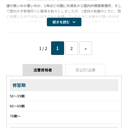
運が良いのか悪いのか、1年ほどの間に外資系から国内中規模事務所、そし
て国内大手事務所へと職場を転々としましたが、1度目の転職のときに、既
に失敗したのではないだろうかと危惧していたときにお声かけ頂いたのが
ケミストリーの佐藤さんでした。佐藤さんには、更なる転職先だけではな
続きを読む
く、その時点での職場での仕事に役立つことはないかと、折に触れご連絡
をいた […]
1 / 2
1
2
»
法曹資格者
官公庁/企業
修習期
50〜59期
60〜69期
70期〜