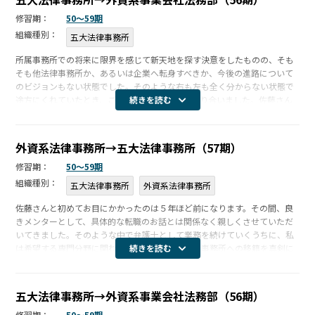
修習期：
50〜59期
組織種別：
五大法律事務所
所属事務所での将来に限界を感じて新天地を探す決意をしたものの、そも
そも他法律事務所か、あるいは企業へ転身すべきか、今後の進路について
のビジョンもない状態でした。そのような右も左も全く分からない状態で
途方にくれていたとき、ご縁あって佐藤さんと巡り合いました。佐藤さん
続きを読む
には長きにわたり懇切丁寧なご支援とご助言を頂き、無事に外資系インハ
ウスカウン […]
外資系法律事務所→五大法律事務所（57期）
修習期：
50〜59期
組織種別：
五大法律事務所
外資系法律事務所
佐藤さんと初めてお目にかかったのは５年ほど前になります。その間、良
きメンターとして、具体的な転職のお話とは関係なく親しくさせていただ
いてきました。そのような中で弁護士として業務を続けていくうちに、私
は希望する専門分野に関わる業務をより多く扱う事務所への移籍を真剣に
続きを読む
検討するようになりました。そのような折、佐藤さんから偶々ベストタイ
ミングでお […]
五大法律事務所→外資系事業会社法務部（56期）
修習期：
50〜59期