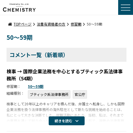
トップページ
TOPページ
法曹有資格者の方
修習期
50〜59期
50〜59期
転職事例コメント
転職をお考えの方へ
コメント一覧（新着順）
採用をお考えの方へ
検事 → 国際企業法務を中心とするブティック系法律事
務所（54期）
会社概要
修習期：
50〜59期
組織種別：
ブティック系法律事務所
官公庁
サーチポリシー
検事として20年以上のキャリアを積んだ後、弁護士へ転身し、しかも国際
企業法務を扱う法律事務所の海外駐在として新たな挑戦を始めることは、
サーチメンバー
私にとって大きな決断でした。就職活動にあたり、当初、私は、それまで
の業務を通じて知り合った弁護士から紹介いただく形で、複数の法律事務
続きを読む
サーチプロセス
所と面談しましたが、なかなか折り合いがつかず、勤務時間外のわずかな
時間を使 […]