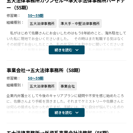
五大法律事務所カウンセル→準大手法律事務所パートナ
ー（55期）
修習期：
50〜59期
組織種別：
五大法律事務所
準大手・中堅法律事務所
私がはじめて佐藤さんにお会いしたのはもう8年前のこと、海外駐在して
いた私に現地でお会いくださいました。 その時はまだ転職する気はなく
その前提でお会いしたところ、私の状況などを和やかに聞いてくださいま
した。とくに転職を勧められることもなく、しかし私の興味本位の質問に
続きを読む
は丁寧にお答えくださいました。 そのようなご姿勢に、それまでに電話
やメール […]
事業会社→五大法律事務所（58期）
修習期：
50〜59期
組織種別：
五大法律事務所
事業会社
企業内弁護士として今後のキャリアプランに疑問や不安を感じ始めたころ
に、佐藤さんより手紙を頂きました。それまでケミストリーや佐藤さんと
は何らの接点もなかったのですが、手紙には、正に自分が悩んでいる点の
指摘があり、その悩み解決のためのひとつの可能性が示されていました。
続きを読む
通常このようなダイレクトメールに返信等を行わないのですが、手紙の文
面が心に引 […]
五大法律事務所→外資系事業会社法務部（56期）