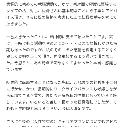
守秘義務についての基本方針
実質的に初めての就職活動で、かつ、初対面で極度に緊張する
タイプの私に対し、佐藤さんは基本的なことから丁寧にアドバ
個人情報保護方針
イス頂き、さらに私の性格を考慮した上で転職候補先を考えて
頂きました。
一番大きかったことは、精神的に支えて頂いたことです。実
は、一時はもう活動をやめようか・・・とまで挫折しかけた時
期もあったのですが、私のその甘えた感情を否定することなく
優しく姿勢を正して頂き、再度奮起するよう導いて頂きまし
た。今思うと、あの時点で諦めなくてよかったと本当に感謝し
ています。
結果的に転職することになった先は、これまでの経験を十二分
に行かせ、かつ、長期的にワークライフバランスも考慮しなが
ら勤務できる企業で、また雰囲気も私の性格と合っていると感
じています。いろいろと苦しく長かった転職活動でしたが、そ
れも人生経験と思えるくらい、今は大満足です。
さらに今後の（女性特有の）キャリアプランについてもアドバ