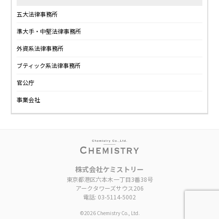
五大法律事務所
準大手・中堅法律事務所
外資系法律事務所
ブティック系法律事務所
官公庁
事業会社
株式会社ケミストリー
東京都港区六本木一丁目3番38号
アークタワーズサウス206
電話: 03-5114-5002
©︎2026 Chemistry Co., Ltd.