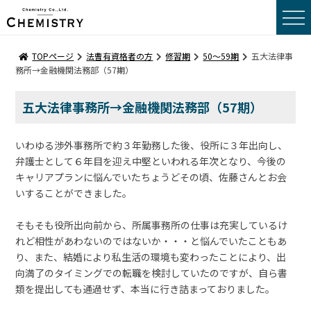
トップページ
TOPページ
法曹有資格者の方
修習期
50〜59期
五大法律事
務所→金融機関法務部（57期）
転職事例コメント
五大法律事務所→金融機関法務部（57期）
転職をお考えの方へ
いわゆる渉外事務所で約３年勤務した後、役所に３年出向し、
採用をお考えの方へ
弁護士として６年目を迎え中堅といわれる年次となり、今後の
キャリアプランに悩んでいたちょうどその頃、佐藤さんとお会
いすることができました。
会社概要
そもそも役所出向前から、所属事務所の仕事は充実しているけ
サーチポリシー
れど相性があわないのではないか・・・と悩んでいたこともあ
り、また、結婚により私生活の環境も変わったことにより、出
サーチメンバー
向満了のタイミングでの転職を検討していたのですが、自ら書
サーチプロセス
類を提出しても通過せず、本当に行き詰まっておりました。