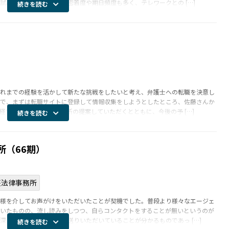
試みましたが、顧客との密着度や期日頻度も多く、テレワークとの […]
続きを読む
れまでの経験を活かして新たな挑戦をしたいと考え、弁護士への転職を決意し
で、まずは転職サイトに登録して情報収集をしようとしたところ、佐藤さんか
経て、私に合う法律事務所の提案していただくとともに、今後の予 […]
続きを読む
所（66期）
堅法律事務所
様を介してお声がけをいただいたことが契機でした。普段より様々なエージェ
いたものの、流し読みをしつつ、自らコンタクトをすることが無いというのが
深く理解されたうえでお送りいただいていることが分かるものであっ […]
続きを読む