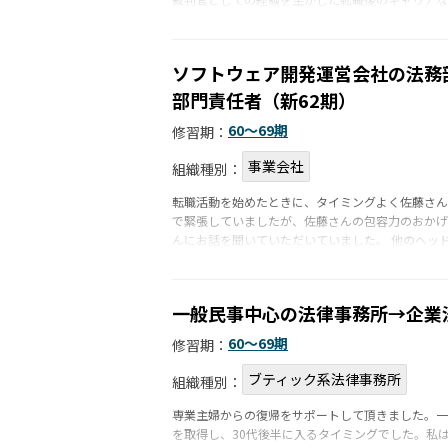
ソフトウェア開発運営会社の法務
部門責任者（新62期）
60〜69期
修習期：
事業会社
組織種別：
転職活動を始めたときに、タイミングよく佐藤さん
で緊張していましたが、佐藤さんの包容力のおかげ
んにお話を聞いていただいていました。 他のヘッド
一般民事中心の法律事務所→企業
60〜69期
修習期：
ブティック系法律事務所
組織種別：
専業主婦からの復帰をサポートして頂きました。一
を取得し、30代後半に入るタイミングでした。私