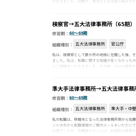
ておりました。前職で、育児のため同様の働き方を
検察官→五大法律事務所（65期）
60〜69期
修習期：
五大法律事務所
官公庁
組織種別：
私は、検察官として数か所の地検に在籍した後、そ
ました。私は、転職に関する知識が全くなかったの
らご連絡をいただきました。その後、Zoom面談を
準大手法律事務所→五大法律事務
60〜69期
修習期：
五大法律事務所
準大手・中
組織種別：
私の転職は、移籍先となった法律事務所側から佐藤
ントの方から転職情報のご案内メールをいただいて
日常でしたが、佐藤様のメールは、私固有の経歴を