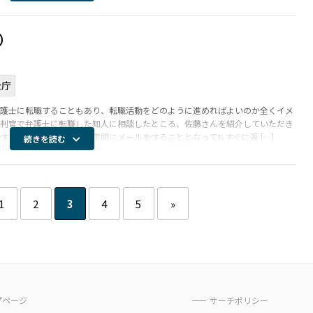
）
公庁
護士に転職することもあり、転職活動をどのように進めればよいのか全くイメ
判官で弁護士に転職した知人に相談したところ、佐藤さんを紹介していただき
することになりました。夜間にメールをすることとなってもすぐに返 […]
続きを読む
1
2
3
4
5
»
プページ
サーチポリシー