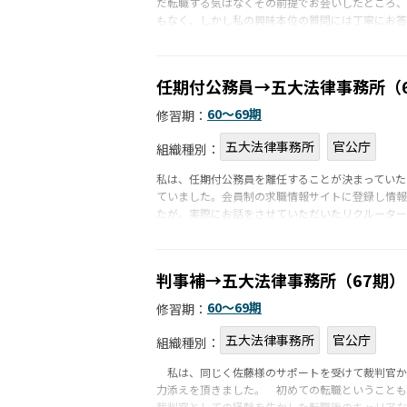
だ転職する気はなくその前提でお会いしたところ、
もなく、しかし私の興味本位の質問には丁寧にお答
任期付公務員→五大法律事務所（
60〜69期
修習期：
五大法律事務所
官公庁
組織種別：
私は、任期付公務員を離任することが決まっていた
ていました。会員制の求職情報サイトに登録し情報
たが、実際にお話をさせていただいたリクルーター
判事補→五大法律事務所（67期）
60〜69期
修習期：
五大法律事務所
官公庁
組織種別：
私は、同じく佐藤様のサポートを受けて裁判官か
力添えを頂きました。 初めての転職ということも
裁判官としての経験を生かした転職後のキャリアな