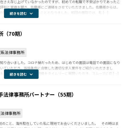
在さえ存じ上げていなかったのですが、初めての転職で不安ばかりであったこ
評判と実績を聞き、佐藤様にご連絡をさせていただきました。佐藤様からは、
の面談を行っていただけることとなりました。初回の面談では、私 […]
続きを読む
所（70期）
資系法律事務所
知り合いました。コロナ禍だったため、はじめての面談は電話での面談になり
いていただき、当該条件に合致した適切な求人案件をご紹介いただきまし
ても、応募先からの連絡をタイムリーに展開いただき、スムーズに応 […]
続きを読む
手法律事務所パートナー（55期）
堅法律事務所
前のこと、海外駐在していた私に現地でお会いくださいました。 その時はま