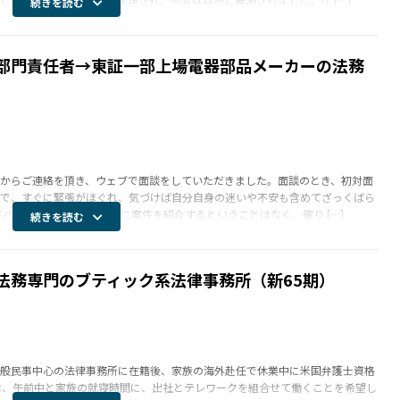
続きを読む
部門責任者→東証一部上場電器部品メーカーの法務
からご連絡を頂き、ウェブで面談をしていただきました。面談のとき、初対面
で、すぐに緊張がほぐれ、気づけば自分自身の迷いや不安も含めてざっくばら
ハンターのように、性急に案件を紹介するということはなく、確り […]
続きを読む
法務専門のブティック系法律事務所（新65期）
般民事中心の法律事務所に在籍後、家族の海外赴任で休業中に米国弁護士資格
は、午前中と家族の就寝時間に、出社とテレワークを組合せて働くことを希望し