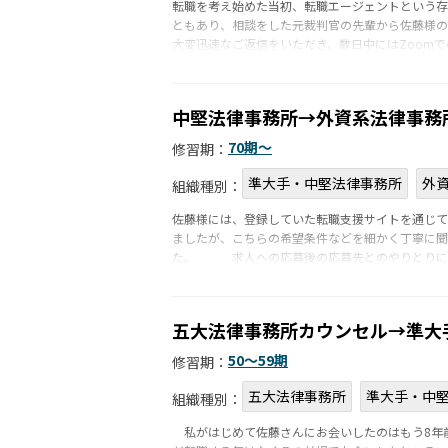
転職を考え始めた当初、転職エージェントという存
ともあり、相談をした元裁判官の先輩から佐藤様の
大変迅速なご返信をいただき、数日中にはZoomで
中堅法律事務所→外資系法律事務
70期〜
修習期：
準大手・中堅法律事務所
外
組織種別：
佐藤様には、登録していた転職支援サイトを通じて
ましたが、こちらの希望条件などを細かく丁寧に聞
た。 求人への応募後の応募先とのやりとりにおい
五大法律事務所カウンセル→準大
50〜59期
修習期：
五大法律事務所
準大手・中
組織種別：
私がはじめて佐藤さんにお会いしたのはもう8年