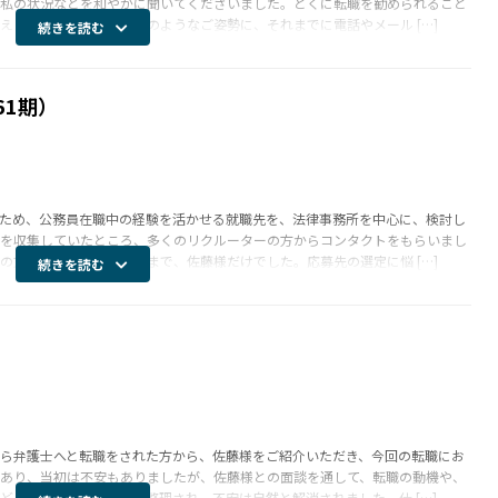
私の状況などを和やかに聞いてくださいました。とくに転職を勧められること
えくださいました。 そのようなご姿勢に、それまでに電話やメール […]
続きを読む
61期）
ため、公務員在職中の経験を活かせる就職先を、法律事務所を中心に、検討し
を収集していたところ、多くのリクルーターの方からコンタクトをもらいまし
の方は、移籍先が決まるまで、佐藤様だけでした。応募先の選定に悩 […]
続きを読む
ら弁護士へと転職をされた方から、佐藤様をご紹介いただき、今回の転職にお
あり、当初は不安もありましたが、佐藤様との面談を通して、転職の動機や、
ど、自分の中での考えが整理され、不安は自然と解消されました。仕 […]