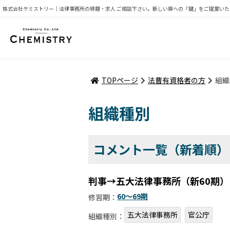
株式会社ケミストリー｜法律事務所の移籍・求人 ご相談下さい。新しい扉への「鍵」をご提案いた
TOPページ
法曹有資格者の方
組織
組織種別
コメント一覧（新着順）
判事→五大法律事務所（新60期）
60〜69期
修習期：
五大法律事務所
官公庁
組織種別：