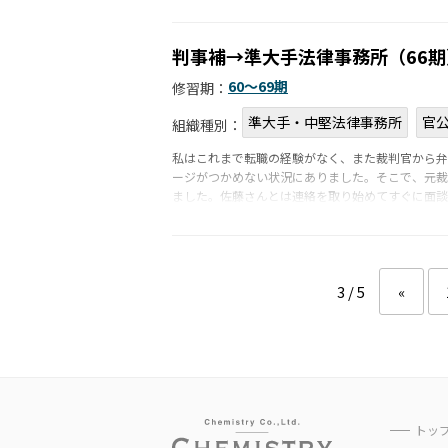
判事補→準大手法律事務所（66期
60〜69期
修習期：
準大手・中堅法律事務所
官
組織種別：
私はこれまで転職の経験がなく、また裁判官から弁
ージがつかめない状況にありました。そこで、元裁
ました。佐藤さんとは連絡を取り始めてすぐに面談
3 / 5
«
トッ