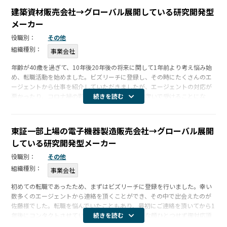
建築資材販売会社→グローバル展開している研究開発型
メーカー
役職別：
その他
組織種別：
事業会社
年齢が40歳を過ぎて、10年後20年後の将来に関して1年前より考え悩み始
め、転職活動を始めました。ビズリーチに登録し、その時にたくさんのエ
ージェントから仕事を紹介していただきましたが、エージェントの対応が
悪かったり、コロナ禍の影響で内定取り消しを相次いで受けることにな
続きを読む
り、転職を諦めました。今年に入り転職活動を再開しようかと迷っていた
時に、 […]
東証一部上場の電子機器製造販売会社→グローバル展開
している研究開発型メーカー
役職別：
その他
組織種別：
事業会社
初めての転職であったため、まずはビズリーチに登録を行いました。幸い
数多くのエージェントから連絡を頂くことができ、その中で出会えたのが
佐藤様でした。転職を悩んでいたこともあり、最初にご連絡を頂いてから1
年後にコンタクトさせていただいたのですが、嫌な顔ひとつせず御対応頂
続きを読む
けました。コロナ下ということもあり、最初は電話で対話することになり