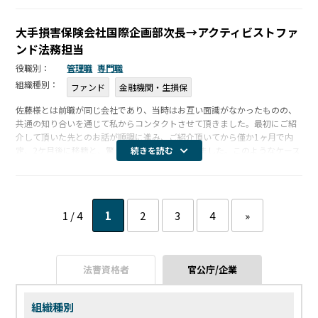
ました。 […]
大手損害保険会社国際企画部次長→アクティビストファ
ンド法務担当
役職別：
管理職
専門職
組織種別：
ファンド
金融機関・生損保
佐藤様とは前職が同じ会社であり、当時はお互い面識がなかったものの、
共通の知り合いを通じて私からコンタクトさせて頂きました。最初にご紹
介して頂いた先とのお話が順調に進み、ご紹介頂いてから僅か1ヶ月で内
定、2ケ月後に移籍と、驚くほどスムーズに進みました。このようなケース
続きを読む
は珍しいとのことですが、改めて、候補者の特性や適性を見抜く佐藤様の
プロとし […]
1 / 4
1
2
3
4
»
法曹資格者
官公庁/企業
組織種別