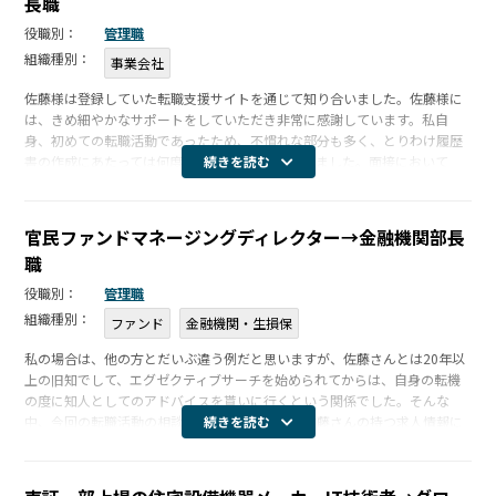
長職
役職別：
管理職
組織種別：
事業会社
佐藤様は登録していた転職支援サイトを通じて知り合いました。佐藤様に
は、きめ細やかなサポートをしていただき非常に感謝しています。私自
身、初めての転職活動であったため、不慣れな部分も多く、とりわけ履歴
書の作成にあたっては何度もご指導していただきました。面接において
続きを読む
は、コロナ禍の転職活動だったため、対面でご支援はしていただけなかっ
たのですが、会 […]
官民ファンドマネージングディレクター→金融機関部長
職
役職別：
管理職
組織種別：
ファンド
金融機関・生損保
私の場合は、他の方とだいぶ違う例だと思いますが、佐藤さんとは20年以
上の旧知でして、エグゼクティブサーチを始められてからは、自身の転機
の度に知人としてのアドバイスを貰いに行くという関係でした。そんな
中、今回の転職活動の相談もしていたところ、佐藤さんの持つ求人情報に
続きを読む
エントリーしてみないか？という初めての提案をいただき、その案件は途
中で選外と […]