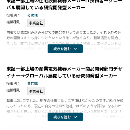
東証一部上場の住宅設備機器メーカーIT技術者→グロー
バル展開している研究開発型メーカー
役職別：
その他
組織種別：
事業会社
前職では主に組み込み分野での開発を担っておりましたが、それ以外の分
野の開発スキルも身につけたいという思いが強くなり、転職活動を開始し
ました。数年ほど前からいくつかの転職サイトに登録し、エージェントと
のやりとりも経験しましたが、今回転職を決断できたのは、佐藤様が素晴
続きを読む
らしい支援をしてくださったからです。特に次の3点についてとても印象的
でした。 […]
東証一部上場の産業電気機器メーカー商品開発部門デザ
イナー→グローバル展開している研究開発型メーカー
役職別：
専門職
組織種別：
事業会社
転職は2回目でした。現在の仕事じたいに不満はなかったのですが給与が頭
打ちだったため、現在の自分の仕事が他社ではどのような評価になるのか
知りたいと思い、良いところがあれば検討したいという気持ちで、ビズリ
ーチに登録しました。登録して3カ月で、数人のエージェントと佐藤様より
続きを読む
連絡がありました。恥ずかしながら、わたしが登録していた職務経歴書が
誤字脱 […]