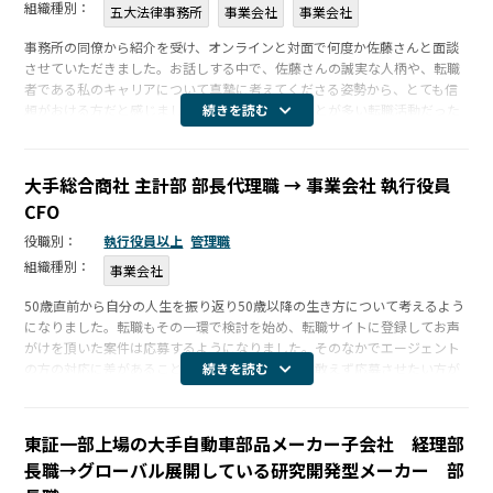
守秘義務についての基本方針
組織種別：
五大法律事務所
事業会社
事業会社
事務所の同僚から紹介を受け、オンラインと対面で何度か佐藤さんと面談
個人情報保護方針
させていただきました。お話しする中で、佐藤さんの誠実な人柄や、転職
者である私のキャリアについて真摯に考えてくださる姿勢から、とても信
頼がおける方だと感じました。イレギュラーなことが多い転職活動だった
続きを読む
ため、佐藤さんには幾度となく相談させていただきましたが、いつも迅速
かつ丁寧に […]
大手総合商社 主計部 部長代理職 → 事業会社 執行役員
CFO
役職別：
執行役員以上
管理職
組織種別：
事業会社
50歳直前から自分の人生を振り返り50歳以降の生き方について考えるよう
になりました。転職もその一環で検討を始め、転職サイトに登録してお声
がけを頂いた案件は応募するようになりました。そのなかでエージェント
の方の対応に差があることを感じ、当該案件に取敢えず応募させたい方が
続きを読む
多い中、佐藤さんは京都での複数回の面接にもすべて同席頂き、応募者の
経歴も […]
東証一部上場の大手自動車部品メーカー子会社 経理部
長職→グローバル展開している研究開発型メーカー 部