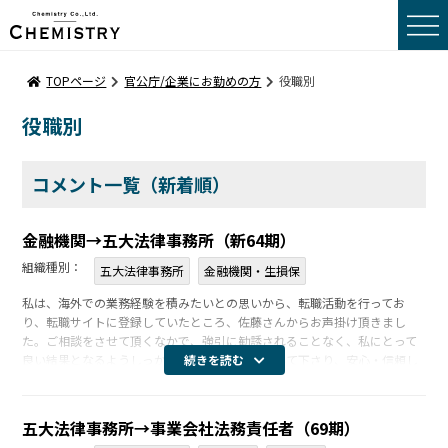
トップページ
TOPページ
官公庁/企業にお勤めの方
役職別
役職別
転職事例コメント
転職をお考えの方へ
コメント一覧（新着順）
採用をお考えの方へ
金融機関→五大法律事務所（新64期）
組織種別：
五大法律事務所
金融機関・生損保
会社概要
私は、海外での業務経験を積みたいとの思いから、転職活動を行ってお
り、転職サイトに登録していたところ、佐藤さんからお声掛け頂きまし
サーチポリシー
た。ご相談をさせて頂くなかで、強引に勧誘されることなく、私にとって
良い結果となるようしっかりと要望や状況を聞いて下さり、安心・信頼し
続きを読む
サーチメンバー
て転職活動に臨むことができました。事務所との面接においては、事前に
面接担当の先生 […]
サーチプロセス
五大法律事務所→事業会社法務責任者（69期）