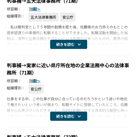
判事補→五大法律事務所（71期）
修習期：
70期〜
組織種別：
五大法律事務所
官公庁
私は裁判官として５年間の勤務を経た後、佐藤様のお力添えのもとこの
度希望通りの事務所に転職することができました。転職活動を開始した当
初は、漠然と企業法務をやりたいという気持ちはあったものの、業界の知
識が不十分であったこともあって、自分自身が具体的に何を求めていて、
続きを読む
どうなりたいかという明確なビジョンを持てず、当然志望動機も抽象的で
漠然とした […]
判事補→実家に近い県庁所在地の企業法務中心の法律事
務所（71期）
修習期：
70期〜
組織種別：
官公庁
仕事をする中、この仕事が自分に合っているのだろうかという迷いや地元
で働きたいという思いが強まり、転職サイトに登録していたところ、佐藤
様からお声がけいただきました。当初は転職に対する具体的な展望も持っ
ておらず、漠然としたイメージでお話をさせていただいていましたが、当
続きを読む
時の私の悩みや中長期的なキャリア形成といった点も踏まえてアドバイス
をいただき […]