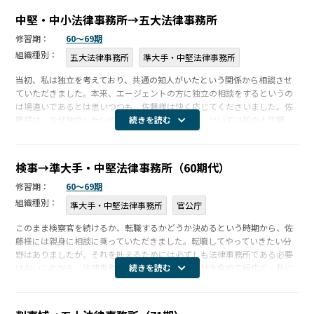
守秘義務についての基本方針
中堅・中小法律事務所→五大法律事務所
個人情報保護方針
修習期：
60〜69期
組織種別：
五大法律事務所
準大手・中堅法律事務所
当初、私は独立を考えており、共通の知人がいたという関係から相談させ
ていただきました。本来、エージェントの方に独立の相談をするというの
は場違いであるとは思いつつも、佐藤様は快く応じてくださいました。佐
藤様は、なぜ独立したいのかや、私のキャリア観、ひいては私の人生観、
続きを読む
家族観等を幅広く受け止めてくださったうえで、事務所の移籍をご提案い
ただきまし […]
検事→準大手・中堅法律事務所（60期代）
修習期：
60〜69期
組織種別：
準大手・中堅法律事務所
官公庁
このまま検察官を続けるか、転職するかどうか決めるという時期から、佐
藤様には親身に相談に乗っていただきました。転職してやっていきたい分
野はありましたが、それを叶えるためには必ずしも法律事務所である必要
はないことから、法律事務所だけでなく、事業会社を含めて幅広く、私に
続きを読む
マッチしそうな求人案件をいくつもご紹介いただきました。他社にありが
ちな、特定 […]