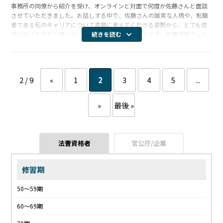
事務所の同僚から紹介を受け、オンラインと対面で何度か佐藤さんと面談
させていただきました。お話しする中で、佐藤さんの誠実な人柄や、転職
者である私のキャリアについて真摯に考えてくださる姿勢から、とても信
頼がおける方だと感じました。イレギュラーなことが多い転職活動だった
続きを読む
ため、佐藤さんには幾度となく相談させていただきましたが、いつも迅速
かつ丁寧に […]
2 / 9
«
1
2
3
4
5
...
»
最後 »
法曹資格者
官公庁/企業
修習期
50〜59期
60〜69期