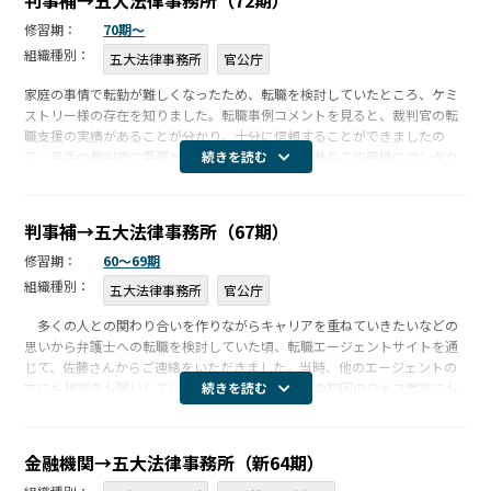
判事補→五大法律事務所（72期）
修習期：
70期〜
組織種別：
五大法律事務所
官公庁
家庭の事情で転勤が難しくなったため、転職を検討していたところ、ケミ
ストリー様の存在を知りました。転職事例コメントを見ると、裁判官の転
職支援の実績があることが分かり、十分に信頼することができましたの
で、若手の裁判官に需要があるのかなどの相談も兼ねて佐藤様にコンタク
続きを読む
トをとりました。佐藤様との打合せでは、裁判官の経験をどのように活か
していくのか […]
判事補→五大法律事務所（67期）
修習期：
60〜69期
組織種別：
五大法律事務所
官公庁
多くの人との関わり合いを作りながらキャリアを重ねていきたいなどの
思いから弁護士への転職を検討していた頃、転職エージェントサイトを通
じて、佐藤さんからご連絡をいただきました。当時、他のエージェントの
方にも相談をお願いしていたのですが、佐藤様との初回のウェブ面談にお
続きを読む
いて、私が転職を検討するに至った思い、そして今後どのような仕事をし
たいのかと […]
金融機関→五大法律事務所（新64期）