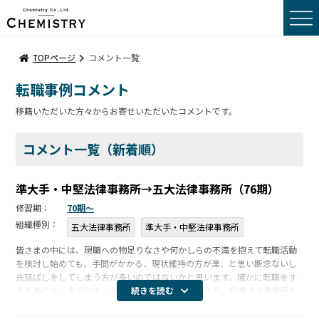
トップページ
TOPページ
コメント一覧
転職事例コメント
転職事例コメント
移籍いただいた方々からお寄せいただいたコメントです。
転職をお考えの方へ
コメント一覧（新着順）
採用をお考えの方へ
準大手・中堅法律事務所→五大法律事務所（76期）
会社概要
修習期：
70期〜
組織種別：
五大法律事務所
準大手・中堅法律事務所
サーチポリシー
皆さまの中には、現職への物足りなさや何かしらの不満を抱えて転職活動
を検討し始めても、手間がかかる、現状維持の方が楽、と思い断念ないし
サーチメンバー
先延ばしをしてしまう方が多いのではないかと思います。確かに転職をす
るためには、まずはエージェントにコンタクトをとり、応募する事務所を
続きを読む
サーチプロセス
探し、その後エントリーシートを作成し、面談対策をする等々すべきこと
が沢山あり […]