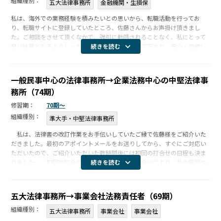
組織種別：
五大法律事務所
金融機関・生損保
私は、海外での業務経験を積みたいとの思いから、転職活動を行ってお
り、転職サイトに登録していたところ、佐藤さんからお声掛け頂きまし
た。ご相談をさせて頂くなかで、強引に勧誘されることなく、私にとって
良い結果となるようしっかりと要望や状況を聞いて下さり、安心・信頼し
続きを読む
て転職活動に臨むことができました。事務所との面接においては、事前に
面接担当の先生 […]
一般民事中心の法律事務所→企業法務中心の中堅法律事
務所（74期）
修習期：
70期〜
組織種別：
準大手・中堅法律事務所
私は、法律書の改訂作業をお手伝いしていたご縁で佐藤様をご紹介いた
だきました。最初のアポイントメールをお送りしてから、すぐにご対応い
ただいたので、ご紹介いただいた数時間後には初回の打合せの日程も決ま
りました。 初回の打合せでは、対面でのお話し合いにより、私の経歴や
続きを読む
転職動機について詳細に分析していただきました。その分析に基づき、私
の特徴や熱 […]
五大法律事務所→事業会社法務責任者（69期）
組織種別：
五大法律事務所
事業会社
事業会社