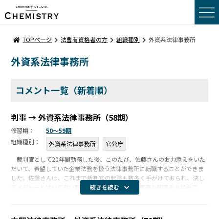
トップページ
TOPページ
法曹有資格者の方
組織種別
外資系法律事務所
外資系法律事務所
転職事例コメント
転職をお考えの方へ
コメント一覧（新着順）
採用をお考えの方へ
判事 → 外資系法律事務所（58期）
修習期：
50〜59期
会社概要
組織種別：
外資系法律事務所
官公庁
裁判官として20年間勤務した後、このたび、佐藤さんのお力添えをいた
サーチポリシー
だいて、希望していた企業法務を扱う法律事務所に転職することができま
した。佐藤さんは、これまで裁判官の転職も数多く手がけておられ、決し
サーチメンバー
てメジャーとはいえない転職市場の実情について豊富な知識をお持ちで
続きを読む
す。転職についてご相談した当初は、任官２０年目の裁判官に企業法務の
サーチプロセス
弁護士とし […]