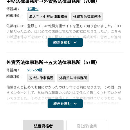
中堅法律事務所→外資系法律事務所（70期）
守秘義務についての基本方針
修習期：
70期〜
個人情報保護方針
組織種別：
準大手・中堅法律事務所
外資系法律事務所
佐藤様には、登録していた転職支援サイトを通じて知り合いました。コロ
ナ禍だったため、はじめての面談は電話での面談になりましたが、こちら
の希望条件などを細かく丁寧に聞いていただき、当該条件に合致した適切
な求人案件をご紹介いただきました。 求人への応募後の応募先との
続きを読む
やりとりにおいても、応募先からの連絡をタイムリーに展開いただき、ス
ムーズに応 […]
外資系法律事務所→五大法律事務所（57期）
修習期：
50〜59期
組織種別：
五大法律事務所
外資系法律事務所
佐藤さんと初めてお目にかかったのは５年ほど前になります。その間、良
きメンターとして、具体的な転職のお話とは関係なく親しくさせていただ
いてきました。そのような中で弁護士として業務を続けていくうちに、私
は希望する専門分野に関わる業務をより多く扱う事務所への移籍を真剣に
続きを読む
検討するようになりました。そのような折、佐藤さんから偶々ベストタイ
ミングでお […]
法曹資格者
官公庁/企業