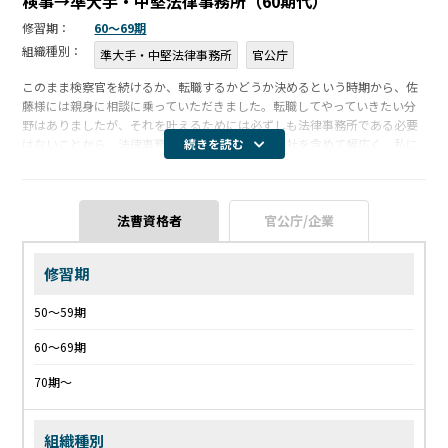
検事→準大手・中堅法律事務所（60期代）
修習期：
60〜69期
組織種別：
準大手・中堅法律事務所
官公庁
このまま検察官を続けるか、転職するかどうか決めるという時期から、佐
藤様には親身に相談に乗っていただきました。転職してやっていきたい分
野はありましたが、それを叶えるためには必ずしも法律事務所である必要
はないことから、法律事務所だけでなく、事業会社を含めて幅広く、私に
続きを読む
マッチしそうな求人案件をいくつもご紹介いただきました。他社にありが
ちな、特定 […]
法曹資格者
官公庁/企業
修習期
50〜59期
60〜69期
70期〜
組織種別