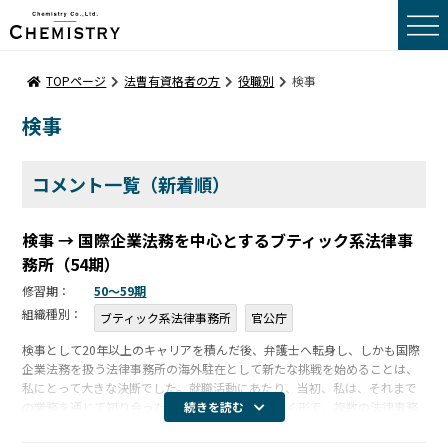
トップページ
TOPページ
法曹有資格者の方
役職別
検事
検事
転職事例コメント
転職をお考えの方へ
コメント一覧（新着順）
採用をお考えの方へ
検事 → 国際企業法務を中心とするブティック系法律事
務所（54期）
会社概要
修習期：
50〜59期
組織種別：
ブティック系法律事務所
官公庁
サーチポリシー
検事として20年以上のキャリアを積んだ後、弁護士へ転身し、しかも国際
企業法務を扱う法律事務所の海外駐在として新たな挑戦を始めることは、
サーチメンバー
私にとって大きな決断でした。就職活動にあたり、当初、私は、それまで
の業務を通じて知り合った弁護士から紹介いただく形で、複数の法律事務
続きを読む
サーチプロセス
所と面談しましたが、なかなか折り合いがつかず、勤務時間外のわずかな
時間を使 […]