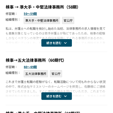
守秘義務についての基本方針
検事 → 準大手・中堅法律事務所（58期）
個人情報保護方針
修習期：
50〜59期
組織種別：
準大手・中堅法律事務所
官公庁
私は、弁護士への転職を検討し始めた当初、法律事務所の求人情報を見て
も募集対象となっているのは若手弁護士が殆どであったため、検事の経験
しかなくベテランの年次である自分を採用してくれる事務所があるのか、
不安を感じていました。他のエージェントからは、少しでも興味がある事
続きを読む
務所には試しにコンタクトをとるよう勧められましたが、当時は本業が忙
しく、採用 […]
検事→五大法律事務所（60期代）
修習期：
60〜69期
組織種別：
五大法律事務所
官公庁
これまで弁護士転職の経験がなく、転職活動について何もわからない状況
の中で、株式会社ケミストリーのホームページを拝見し、佐藤様にご連絡
させていただきました。すぐに面談の機会を設けていただき、これまでの
職務経験や転職先の希望についてお話しました。佐藤様は、大手から中規
続きを読む
模の法律事務所まで、それぞれの業務分野や特色、雰囲気に精通されてお
り、さらに […]