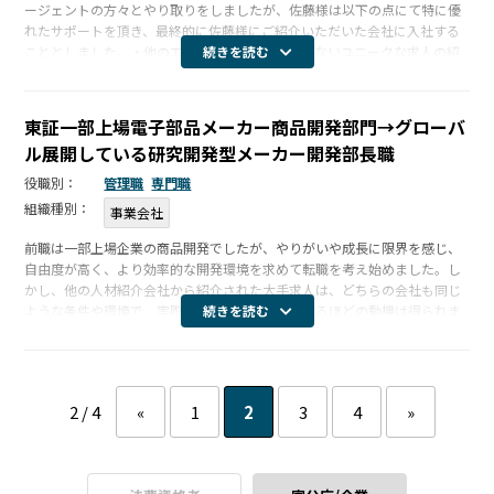
ージェントの方々とやり取りをしましたが、佐藤様は以下の点にて特に優
れたサポートを頂き、最終的に佐藤様にご紹介いただいた会社に入社する
こととしました。・他のエージェントが扱っていないユニークな求人の紹
続きを読む
介・質問等に対するタイムリーなレスポンス・紹介頂く会社との強固な信
頼関係、 […]
東証一部上場電子部品メーカー商品開発部門→グローバ
ル展開している研究開発型メーカー開発部長職
役職別：
管理職
専門職
組織種別：
事業会社
前職は一部上場企業の商品開発でしたが、やりがいや成長に限界を感じ、
自由度が高く、より効率的な開発環境を求めて転職を考え始めました。し
かし、他の人材紹介会社から紹介された大手求人は、どちらの会社も同じ
ような条件や環境で、実際に転職活動を本格化するほどの動機は得られま
続きを読む
せんでした。また、転職する意思も固まっていないのに「まず受けてみて
は？」とや […]
2 / 4
«
1
2
3
4
»