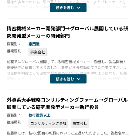
業様が多かったです。私の意向としてはマネージャーよりプレイヤーとし
て評価してくださる企業様への転職を考えていた折、ケミストリーの佐藤
続きを読む
様より私の希望以上の企業を紹介いただきました。佐藤様からの最初のお
電話での […]
精密機械メーカー開発部門→グローバル展開している研
究開発型メーカーの開発部門
役職別：
専門職
組織種別：
事業会社
前職ではグローバル展開している精密機械メーカーに勤務し、製品開発と
基礎研究に従事しておりました。新卒から長年勤めてきた企業ですが、よ
り目的を明確にして研究開発を進めていける環境を望むようになり、転職
活動を行うことにいたしました。複数のエージェント企業様にお世話にな
続きを読む
っておりましたが、佐藤さんからは、大手のエージェント企業様には無い
きめ細やか […]
外資系大手戦略コンサルティングファーム→グローバル
展開している研究開発型メーカー執行役員
役職別：
執行役員以上
組織種別：
コンサルティング会社
事業会社
佐藤様には、私の2回目の転職においてご支援いただきました。複数名のエ