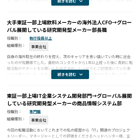
ろ、幸いにもその両社から好評価を頂くことができ、うち1社に入社を決め
続きを読む
た。最終候補の2社は、いずれもケミストリー佐藤氏から紹介いただいた企
業だっ […]
大手東証一部上場飲料メーカーの海外法人CFO→グロー
バル展開している研究開発型メーカー部長職
役職別：
執行役員以上
組織種別：
事業会社
自身の海外駐在の終わりを控え、次のキャリアを思い描いていた時に出会
ったのが佐藤様でした。最初のコンタクトから1年以上経った後に真剣に転
職活動のサポートをお願いしたのですが、しっかりとご記憶頂いていた事
にまず驚きました。私自身がクリアでなかった私の意向を汲み取って頂
続きを読む
き、まさに「これだ！」という会社様をご紹介頂きました。レスポンスが
早い、回答 […]
東証一部上場IT企業システム開発部門→グローバル展開
している研究開発型メーカーの商品情報システム部
役職別：
専門職
組織種別：
事業会社
今回の転職活動においてこれまでの私の経歴から「IT」関連のプロジェク
トリーダー、マネージャーとしての評価をくださるヘッドハンター様、企