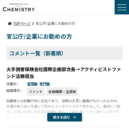
トップページ
TOPページ
官公庁/企業にお勤めの方
官公庁/企業にお勤めの方
転職事例コメント
転職をお考えの方へ
コメント一覧（新着順）
採用をお考えの方へ
大手損害保険会社国際企画部次長→アクティビストファ
ンド法務担当
会社概要
役職別：
管理職
専門職
組織種別：
ファンド
金融機関・生損保
サーチポリシー
佐藤様とは前職が同じ会社であり、当時はお互い面識がなかったものの、
共通の知り合いを通じて私からコンタクトさせて頂きました。最初にご紹
サーチメンバー
介して頂いた先とのお話が順調に進み、ご紹介頂いてから僅か1ヶ月で内
定、2ケ月後に移籍と、驚くほどスムーズに進みました。このようなケース
続きを読む
サーチプロセス
は珍しいとのことですが、改めて、候補者の特性や適性を見抜く佐藤様の
プロとし […]