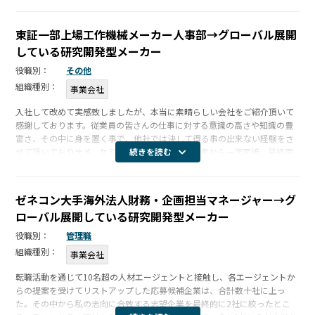
躇しまし […]
東証一部上場工作機械メーカー人事部→グローバル展開
している研究開発型メーカー
役職別：
その他
組織種別：
事業会社
入社して改めて実感致しましたが、本当に素晴らしい会社をご紹介頂いて
感謝しております。従業員の皆さんの仕事に対する意識の高さや知識の豊
富さ、その中に身を置く事で、他社では決して得る事の出来ない経験をさ
せて頂いております。ケミストリー様には書類選考から一次面接、最終面
続きを読む
接とご同席頂いた上で親切丁寧かつ的確なアドバイスを頂戴しました。今
の会社と出 […]
ゼネコン大手海外法人財務・企画担当マネージャー→グ
ローバル展開している研究開発型メーカー
役職別：
管理職
組織種別：
事業会社
転職活動を通じて10名超の人材エージェントと接触し、各エージェントか
らの提案を受けてリストアップした応募候補企業は、合計数十社に上っ
た。その中から私の志向に合致する志望企業を最終的に2社に絞ったとこ