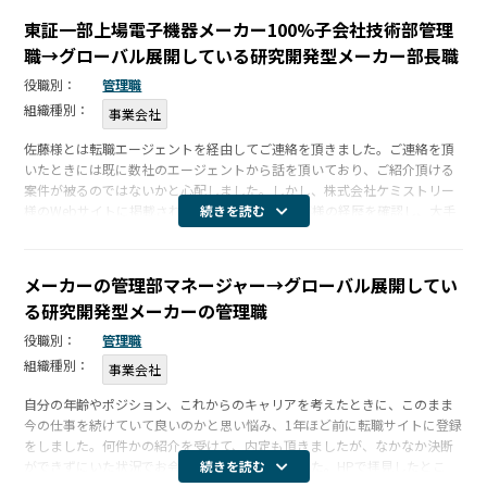
守秘義務についての基本方針
東証一部上場電子機器メーカー100%子会社技術部管理
個人情報保護方針
職→グローバル展開している研究開発型メーカー部長職
役職別：
管理職
組織種別：
事業会社
佐藤様とは転職エージェントを経由してご連絡を頂きました。ご連絡を頂
いたときには既に数社のエージェントから話を頂いており、ご紹介頂ける
案件が被るのではないかと心配しました。しかし、株式会社ケミストリー
様のWebサイトに掲載されているコメントや佐藤様の経歴を確認し、大手
続きを読む
エージェントとは異なるサービスを受けられるのではないかと思い、話を
聞いてみ […]
メーカーの管理部マネージャー→グローバル展開してい
る研究開発型メーカーの管理職
役職別：
管理職
組織種別：
事業会社
自分の年齢やポジション、これからのキャリアを考えたときに、このまま
今の仕事を続けていて良いのかと思い悩み、1年ほど前に転職サイトに登録
をしました。何件かの紹介を受けて、内定も頂きましたが、なかなか決断
ができずにいた状況でお会いしたのが佐藤様でした。HPで拝見したとこ
続きを読む
ろ、「法律事務所の移籍」等々、自分とは縁のないワードが並んでおり躊